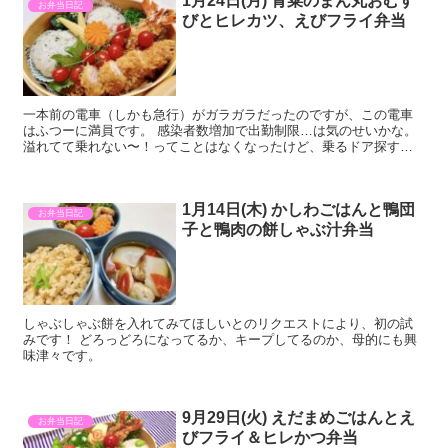
1月24日(月) 青菜のまん丸おむす
お弁当日記
びとヒレカツ、えびフライ弁当
一本前の電車（しかも急行）がガラガラだったのですが、この電車
はふつーに満員です。 感染者数増加で出勤制限…は気のせいかな。
溢れてて乗れない〜！ってことはなくなったけど、乗るドア探す程
度には毎日混んでいます。 免疫力高めて乗り切らねばですね。
1月14日(木) かしわごはんと鴨団
お弁当日記
子と鴨肉の餅しゃぶ汁弁当
しゃぶしゃぶ餅を入れてみてほしいとのリクエストにより、初の試
みです！ どろっどろになってるか、キープしてるのか、母的にも興
味津々です。
9月29日(火) えだまめごはんとえ
お弁当日記
びフライ＆ヒレかつ弁当