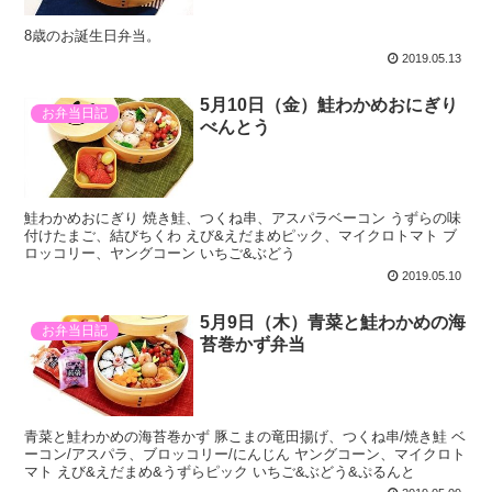
8歳のお誕生日弁当。
2019.05.13
5月10日（金）鮭わかめおにぎり
お弁当日記
べんとう
鮭わかめおにぎり 焼き鮭、つくね串、アスパラベーコン うずらの味
付けたまご、結びちくわ えび&えだまめピック、マイクロトマト ブ
ロッコリー、ヤングコーン いちご&ぶどう
2019.05.10
5月9日（木）青菜と鮭わかめの海
お弁当日記
苔巻かず弁当
青菜と鮭わかめの海苔巻かず 豚こまの竜田揚げ、つくね串/焼き鮭 ベ
ーコン/アスパラ、ブロッコリー/にんじん ヤングコーン、マイクロト
マト えび&えだまめ&うずらピック いちご&ぶどう&ぷるんと