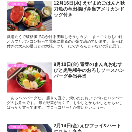
12月16日(水) えだまめごはんと秋
お弁当日記
刀魚の竜田揚げ弁当アメリカンド
ッグ付き
職場近くで破格値でみかける美味しそうなカブ。 すっごく欲しいけ
どカブとパソコン持って電車に乗るのが嫌で諦めています。 葉っぱ
付きの大人の足ほどの大根、ツリーにできるんじゃないの⁉︎と思うく
らいのブロッコリー、ワッサワサに葉っぱがついたにんじん、電車
だと…ほうれん草が限界です。
9月10日(金) 青菜のまん丸おむす
お弁当日記
びと黒毛和牛のおろしソースハン
バーグ弁当弁当
「あっハンバーグだ」 起きて直ぐ、焼いたにおいでバレたハンバー
グのお弁当です。 最近野菜が高くて、もやしとかもやしとかもやし
ばっかり買ってます。 ブロッコリーとか買いたいようー。
2月14日(金) えびフライ&ハート
お弁当日記
のちらし弁当