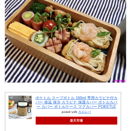
ポケトル スープボトル 160ml 専用カラビナ付カ
バー 保温 保冷 カラビナ 保護カバー ボトルカバ
ー カバー ボトルケース マグカバー POKETLE
posted with
カエレバ
楽天市場