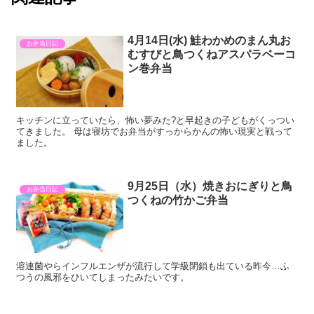
4月14日(水) 鮭わかめのまん丸お
お弁当日記
むすびと鳥つくねアスパラベーコ
ン巻弁当
キッチンに立っていたら、怖い夢みた?と早起きの子どもがくっつい
てきました。 母は寝坊でお弁当がすっからかんの怖い現実と戦って
ました。
9月25日（水）焼きおにぎりと鳥
お弁当日記
つくねの竹かご弁当
溶連菌やらインフルエンザが流行して学級閉鎖も出ている昨今…ふ
つうの風邪をひいてしまったみたいです。