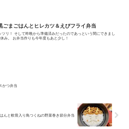
鮭と黒ごまごはんとヒレカツ＆えびフライ弁当
ッツリ！ そして昨晩から準備済みだったのであっという間にできまし
春休み。 お弁当作りも今年度もあと少し！
ースかつ弁当
子ごはんと軟骨入り鳥つくねの野菜巻き節分弁当