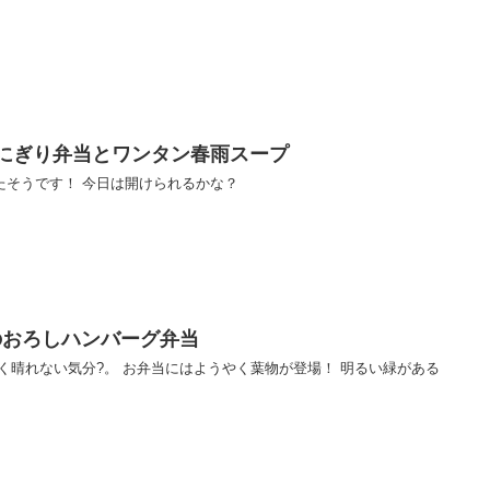
きおにぎり弁当とワンタン春雨スープ
たそうです！ 今日は開けられるかな？
牛のおろしハンバーグ弁当
く晴れない気分?。 お弁当にはようやく葉物が登場！ 明るい緑がある