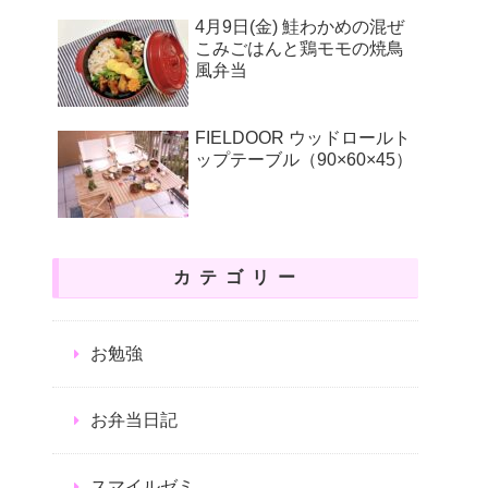
4月9日(金) 鮭わかめの混ぜ
こみごはんと鶏モモの焼鳥
風弁当
FIELDOOR ウッドロールト
ップテーブル（90×60×45）
カテゴリー
お勉強
お弁当日記
スマイルゼミ