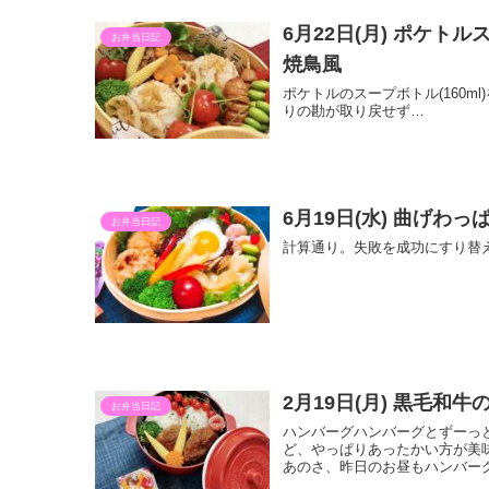
6月22日(月) ポケト
お弁当日記
焼鳥風
ポケトルのスープボトル(160m
りの勘が取り戻せず…
6月19日(水) 曲げわ
お弁当日記
計算通り。失敗を成功にすり替
2月19日(月) 黒毛
お弁当日記
ハンバーグハンバーグとずーっ
ど、やっぱりあったかい方が美
あのさ、昨日のお昼もハンバー
お風呂上がりにもハンバーグ、