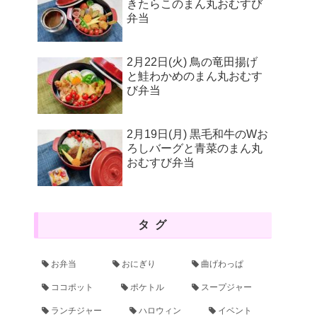
きたらこのまん丸おむすび
弁当
2月22日(火) 鳥の竜田揚げ
と鮭わかめのまん丸おむす
び弁当
2月19日(月) 黒毛和牛のWお
ろしバーグと青菜のまん丸
おむすび弁当
タグ
お弁当
おにぎり
曲げわっぱ
ココポット
ポケトル
スープジャー
ランチジャー
ハロウィン
イベント