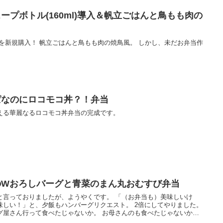
ルスープボトル(160ml)導入＆帆立ごはんと鳥もも肉の
l)を新規購入！ 帆立ごはんと鳥もも肉の焼鳥風。 しかし、未だお弁当作
っぱなのにロコモコ丼？！弁当
える華麗なるロコモコ丼弁当の完成です。
和牛のWおろしバーグと青菜のまん丸おむすび弁当
と言っておりましたが、ようやくです。 「（お弁当も）美味しいけ
味しい！」と、夕飯もハンバーグリクエスト。 2倍にしてやりました。
グ屋さん行って食べたじゃないか。 お母さんのも食べたじゃないか。
また食べに行こうねってどんだけハンバーグ好きなのよ。