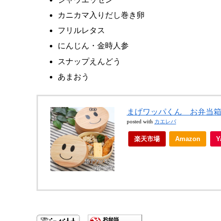
カニカマ入りだし巻き卵
フリルレタス
にんじん・金時人参
スナップえんどう
あまおう
まげワッパくん お弁当箱
posted with
カエレバ
楽天市場
Amazon