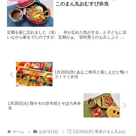
このまん丸おむすび弁当
定期を家に忘れました（涙）。 何か忘れた気がする…と子どもに言
いながら家をでたのですが、定期かぁ。 切符買うのも久しぶり…。
1月20日(木) あなご寿司と蒸しえびと鴨パ
ストラミ弁当
1月25日(火) 鶏モモの甘辛焼とそぼろ丼弁
当
ホーム
お弁当日記
1月24日(月) 青菜のまん丸おむ