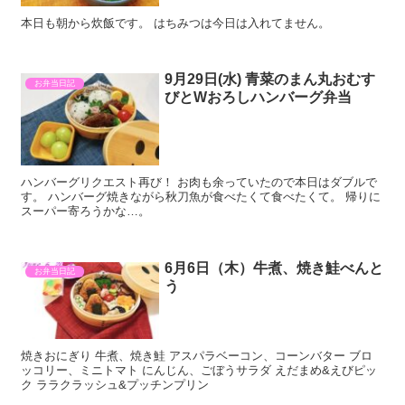
本日も朝から炊飯です。 はちみつは今日は入れてません。
9月29日(水) 青菜のまん丸おむす
お弁当日記
びとWおろしハンバーグ弁当
ハンバーグリクエスト再び！ お肉も余っていたので本日はダブルで
す。 ハンバーグ焼きながら秋刀魚が食べたくて食べたくて。 帰りに
スーパー寄ろうかな…。
6月6日（木）牛煮、焼き鮭べんと
お弁当日記
う
焼きおにぎり 牛煮、焼き鮭 アスパラベーコン、コーンバター ブロ
ッコリー、ミニトマト にんじん、ごぼうサラダ えだまめ&えびピッ
ク ララクラッシュ&プッチンプリン