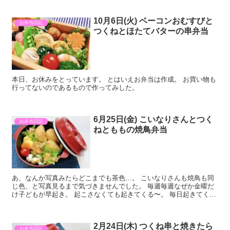
10月6日(火) ベーコンおむすびと
お弁当日記
つくねとほたてバターの串弁当
本日、お休みをとっています。 とはいえお弁当は作成。 お買い物も
行ってないのであるもので作ってみした。
6月25日(金) こいなりさんとつく
お弁当日記
ねとももの焼鳥弁当
あ、なんか写真みたらどこまでも茶色…。 こいなりさんも焼鳥も同
じ色、と写真見るまで気づきませんでした。 毎週毎週なぜか金曜だ
け子どもが早起き。 起こさなくても起きてくる〜。 毎日起きてくれ
れば楽なのに！
2月24日(木) つくね串と焼きたら
お弁当日記