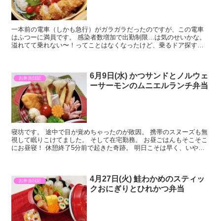
一本前の電車（しかも急行）がガラガラだったのですが、この電車
はふつーに満員です。 感染者数増加で出勤制限…は気のせいかな。
溢れてて乗れない〜！ってことはなくなったけど、乗るドア探す程
度には毎日混んでいます。 免疫力高めて乗り切らねばですね。
6月9日(水) かつサンドとノルウェ
お弁当日記
ーサーモンのムニエルランチ弁当
寝坊です。 途中で目が覚めちゃったのが敗因。 携帯のスヌーズも無
視して眠りこけてました。 そして在宅勤務。 お昼ごはんもそこそこ
にお昼寝！ 休憩終了5分前で起きた奇跡。 明日こそは早く、いや、
時間通りに起きるぞ！
4月27日(火) 鮭わかめのスティッ
お弁当日記
クおにぎりとひれかつ弁当