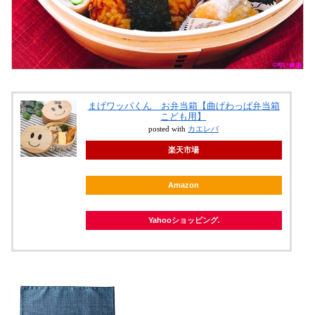
まげワッパくん お弁当箱【曲げわっぱ弁当箱
こども用】
posted with
カエレバ
楽天市場
Amazon
Yahooショッピング