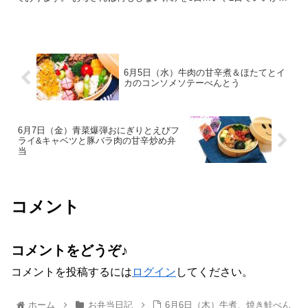
欲しいです。
6月5日（水）牛肉の甘辛煮＆ほたてとイ
カのコンソメソテーべんとう
6月7日（金）青菜爆弾おにぎりとえびフ
ライ&キャベツと豚バラ肉の甘辛炒め弁
当
コメント
コメントをどうぞ♪
コメントを投稿するには
ログイン
してください。
ホーム
お弁当日記
6月6日（木）牛煮、焼き鮭べん