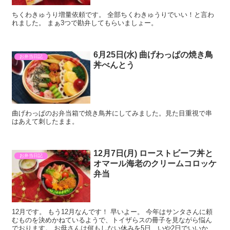
ちくわきゅうり増量依頼です。 全部ちくわきゅうりでいい！と言わ
れました。 まぁ3つで勘弁してもらいましょー。
6月25日(水) 曲げわっぱの焼き鳥
お弁当日記
丼べんとう
曲げわっぱのお弁当箱で焼き鳥丼にしてみました。見た目重視で串
はあえて刺したまま。
12月7日(月) ローストビーフ丼と
お弁当日記
オマール海老のクリームコロッケ
弁当
12月です。 もう12月なんです！ 早いよー。 今年はサンタさんに頼
むものを決めかねているようで、トイザらスの冊子を見ながら悩ん
でおります。 お母さんは何もしない休みを5日…いや2日でいいから