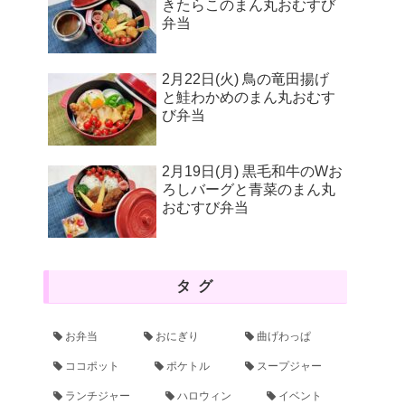
きたらこのまん丸おむすび
弁当
2月22日(火) 鳥の竜田揚げ
と鮭わかめのまん丸おむす
び弁当
2月19日(月) 黒毛和牛のWお
ろしバーグと青菜のまん丸
おむすび弁当
タグ
お弁当
おにぎり
曲げわっぱ
ココポット
ポケトル
スープジャー
ランチジャー
ハロウィン
イベント